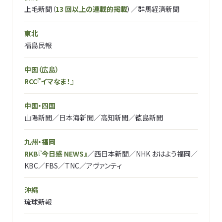
上毛新聞（
13 回以上の連載的掲載
）／群馬経済新聞
東北
福島民報
中国（広島）
RCC『イマなま！』
中国・四国
山陽新聞／日本海新聞／高知新聞／徳島新聞
九州・福岡
RKB『今日感 NEWS』
／西日本新聞／NHK おはよう福岡／
KBC／FBS／TNC／アヴァンティ
沖縄
琉球新報