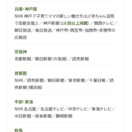
兵庫・神戸圏
NHK 神戸（『子育てママの新しい働き方は』『赤ちゃん活用
で母親支援』）／神戸新聞（
18 回以上掲載
）／関西テレビ／
朝日放送／毎日放送／神戸市・西宮市・加西市・赤穂市の
広報誌
京阪神
京都新聞／朝日新聞（大阪版）／読売新聞
首都圏
NHK／読売新聞／朝日新聞／東京新聞／千葉日報／読
売新聞（横浜版）
中部・東海
NHK 名古屋／名古屋テレビ／中京テレビ／東海テレビ／
中日新聞／岐阜新聞／静岡新聞
群馬