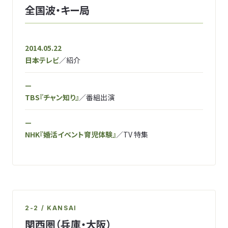
全国波・キー局
2014.05.22
日本テレビ
／紹介
—
TBS『チャン知り』
／番組出演
—
NHK『婚活イベント育児体験』
／TV 特集
2-2 / KANSAI
関西圏（兵庫・大阪）