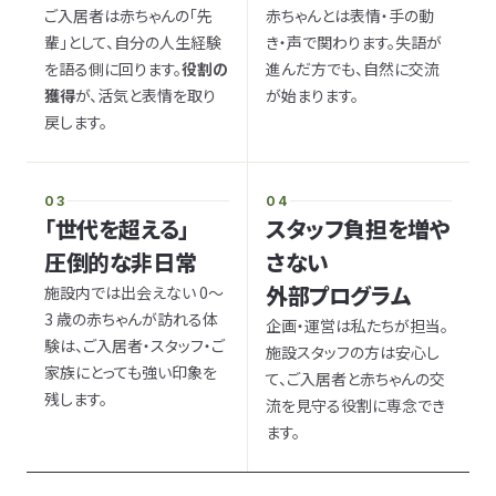
ご入居者は赤ちゃんの「先
赤ちゃんとは表情・手の動
輩」として、自分の人生経験
き・声で関わります。失語が
を語る側に回ります。
役割の
進んだ方でも、自然に交流
獲得
が、活気と表情を取り
が始まります。
戻します。
03
04
「世代を超える」
スタッフ負担を増や
圧倒的な非日常
さない
外部プログラム
施設内では出会えない 0〜
3 歳の赤ちゃんが訪れる体
企画・運営は私たちが担当。
験は、ご入居者・スタッフ・ご
施設スタッフの方は安心し
家族にとっても強い印象を
て、ご入居者と赤ちゃんの交
残します。
流を見守る役割に専念でき
ます。