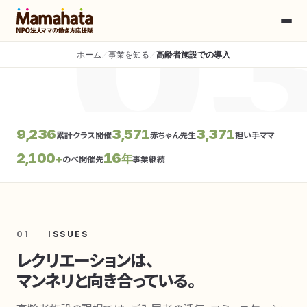
0
ホーム
事業を知る
高齢者施設での導入
／
／
9,236
3,571
3,371
累計クラス開催
赤ちゃん先生
担い手ママ
2,100
16
+
年
のべ開催先
事業継続
01
ISSUES
レクリエーションは、
マンネリと向き合っている。