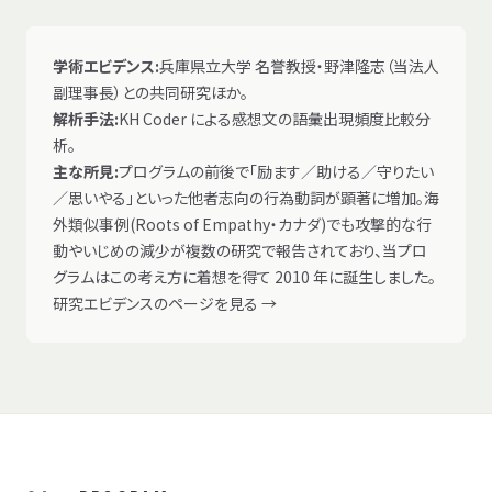
学術エビデンス:
兵庫県立大学 名誉教授・野津隆志（当法人
副理事長）との共同研究ほか。
解析手法:
KH Coder による感想文の語彙出現頻度比較分
析。
主な所見:
プログラムの前後で「励ます／助ける／守りたい
／思いやる」といった他者志向の行為動詞が顕著に増加。海
外類似事例(Roots of Empathy・カナダ)でも攻撃的な行
動やいじめの減少が複数の研究で報告されており、当プロ
グラムはこの考え方に着想を得て 2010 年に誕生しました。
研究エビデンスのページを見る →