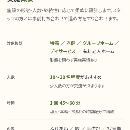
施設の形態・人数・継続性に応じて柔軟に設計します。スタ
ッフの方とは事前打ち合わせで進め方をすり合わせます。
特養
／
老健
／
グループホーム
／
対象施設
デイサービス
／ 有料老人ホーム
形態を問わず実施実績あり
10〜30 名程度
がおすすめ
人数
少人数の方が交流が深まります
1 回 45〜60 分
時間
導入・本編・お別れの時間配分で構成
ふれあい ／ 歌 ／ 手遊び ／ 写真撮
内容