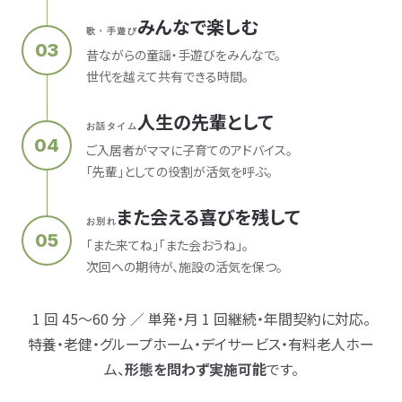
みんなで楽しむ
歌・手遊び
03
昔ながらの童謡・手遊びをみんなで。
世代を越えて共有できる時間。
人生の先輩として
お話タイム
04
ご入居者がママに子育てのアドバイス。
「先輩」としての役割が活気を呼ぶ。
また会える喜びを残して
お別れ
05
「また来てね」「また会おうね」。
次回への期待が、施設の活気を保つ。
1 回 45〜60 分 ／ 単発・月 1 回継続・年間契約に対応。
特養・老健・グループホーム・デイサービス・有料老人ホー
ム、
形態を問わず実施可能
です。