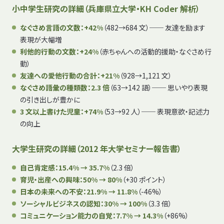
小中学生研究の詳細（兵庫県立大学・KH Coder 解析）
なぐさめ言語の文数：+42%
（482→684 文）── 友達を励ます
表現が大幅増
利他的行動の文数：+24%
（赤ちゃんへの活動的援助・なぐさめ行
動）
友達への愛他行動の合計：+21%
（928→1,121 文）
なぐさめ語彙の種類数：2.3 倍
（63→142 語）── 思いやり表現
の引き出しが豊かに
3 文以上書けた児童：+74%
（53→92 人）── 表現意欲・記述力
の向上
大学生研究の詳細（2012 年大学セミナー報告書）
自己肯定感：15.4% → 35.7%
（2.3 倍）
育児・出産への興味：50% → 80%
（+30 ポイント）
日本の未来への不安：21.9% → 11.8%
（-46%）
ソーシャルビジネスの認知：30% → 100%
（3.3 倍）
コミュニケーション能力の自覚：7.7% → 14.3%
（+86%）