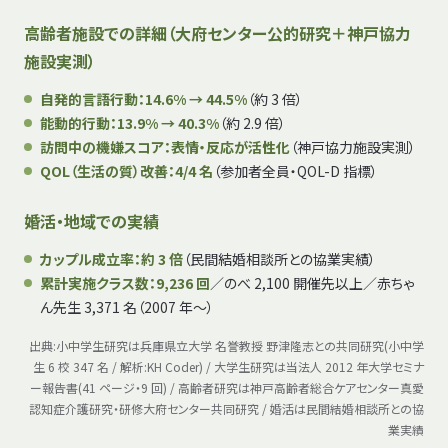
高齢者施設での詳細（大府センター公的研究＋神戸協力
施設実測）
自発的言語行動：14.6% → 44.5%
（約 3 倍）
能動的行動：13.9% → 40.3%
（約 2.9 倍）
訪問中の機嫌スコア：表情・反応が活性化
（神戸協力施設実測）
QOL（生活の質）改善：4/4 名
（参加者全員・QOL-D 指標）
婚活・地域での実績
カップル成立率：約 3 倍
（民間結婚相談所との協業実績）
累計実施クラス数：9,236 回
／のべ 2,100 開催先以上／赤ちゃ
ん先生 3,371 名（2007 年〜）
出典:小中学生研究は兵庫県立大学 名誉教授 野津隆志との共同研究(小中学
生 6 校 347 名 / 解析:KH Coder) / 大学生研究は当法人 2012 年大学セミナ
ー報告書(41 ページ・9 回) / 高齢者研究は神戸高齢者総合ケアセンター真愛
認知症介護研究・研修大府センター共同研究 / 婚活は民間結婚相談所との協
業実績