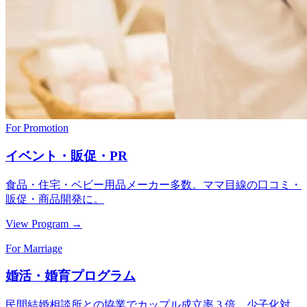
For Promotion
イベント・販促・PR
食品・住宅・ベビー用品メーカー多数。ママ目線の口コミ・
販促・商品開発に。
View Program →
For Marriage
婚活・婚育プログラム
民間結婚相談所との協業でカップル成立率 3 倍。少子化対