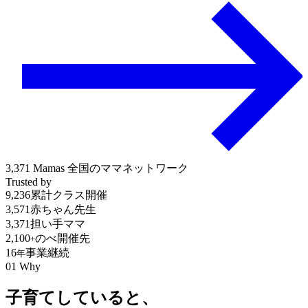
3,371
Mamas
全国のママネットワーク
Trusted by
9,236
累計クラス開催
3,571
赤ちゃん先生
3,371
担い手ママ
2,100
のべ開催先
+
16
事業継続
年
01
Why
子育てしていると、