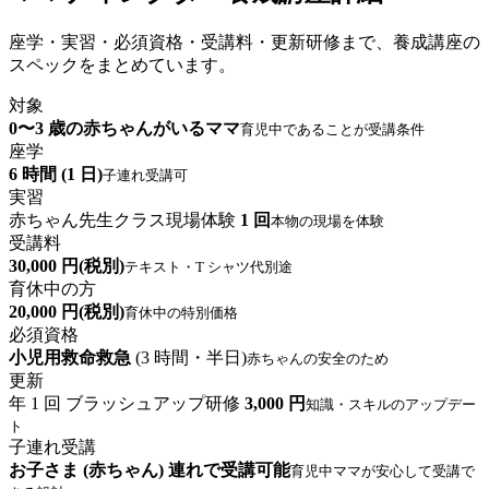
座学・実習・必須資格・受講料・更新研修まで、養成講座の
スペックをまとめています。
対象
0〜3 歳の赤ちゃんがいるママ
育児中であることが受講条件
座学
6 時間 (1 日)
子連れ受講可
実習
赤ちゃん先生クラス現場体験
1 回
本物の現場を体験
受講料
30,000 円(税別)
テキスト・T シャツ代別途
育休中の方
20,000 円(税別)
育休中の特別価格
必須資格
小児用救命救急
(3 時間・半日)
赤ちゃんの安全のため
更新
年 1 回 ブラッシュアップ研修
3,000 円
知識・スキルのアップデー
ト
子連れ受講
お子さま (赤ちゃん) 連れで受講可能
育児中ママが安心して受講で