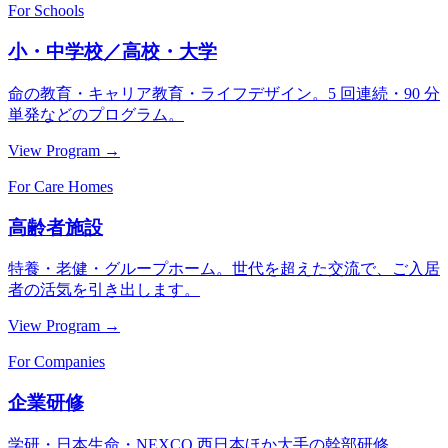
For Schools
小・中学校／高校・大学
命の教育・キャリア教育・ライフデザイン。5 回連続・90 分
単発などのプログラム。
View Program →
For Care Homes
高齢者施設
特養・老健・グループホーム。世代を超えた交流で、ご入居
者の活気を引き出します。
View Program →
For Companies
企業研修
学研・日本生命・NEXCO 西日本ほか大手の幹部研修。