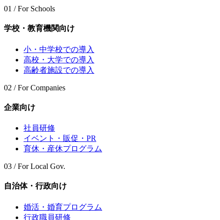
01 / For Schools
学校・教育機関向け
小・中学校での導入
高校・大学での導入
高齢者施設での導入
02 / For Companies
企業向け
社員研修
イベント・販促・PR
育休・産休プログラム
03 / For Local Gov.
自治体・行政向け
婚活・婚育プログラム
行政職員研修