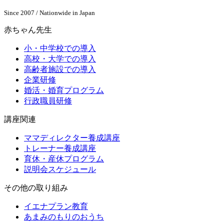
Since 2007 / Nationwide in Japan
赤ちゃん先生
小・中学校での導入
高校・大学での導入
高齢者施設での導入
企業研修
婚活・婚育プログラム
行政職員研修
講座関連
ママディレクター養成講座
トレーナー養成講座
育休・産休プログラム
説明会スケジュール
その他の取り組み
イエナプラン教育
あまみのもりのおうち