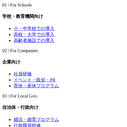
01 / For Schools
学校・教育機関向け
小・中学校での導入
高校・大学での導入
高齢者施設での導入
02 / For Companies
企業向け
社員研修
イベント・販促・PR
育休・産休プログラム
03 / For Local Gov.
自治体・行政向け
婚活・婚育プログラム
行政職員研修