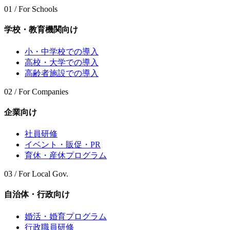
01 / For Schools
学校・教育機関向け
小・中学校での導入
高校・大学での導入
高齢者施設での導入
02 / For Companies
企業向け
社員研修
イベント・販促・PR
育休・産休プログラム
03 / For Local Gov.
自治体・行政向け
婚活・婚育プログラム
行政職員研修