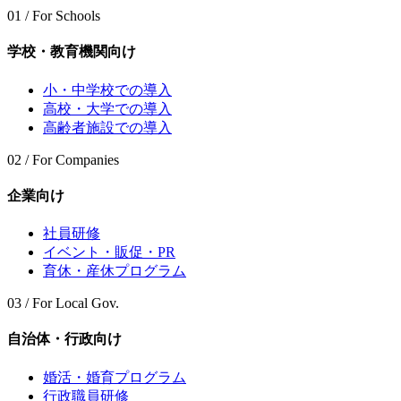
01 / For Schools
学校・教育機関向け
小・中学校での導入
高校・大学での導入
高齢者施設での導入
02 / For Companies
企業向け
社員研修
イベント・販促・PR
育休・産休プログラム
03 / For Local Gov.
自治体・行政向け
婚活・婚育プログラム
行政職員研修