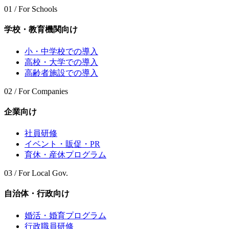
01 / For Schools
学校・教育機関向け
小・中学校での導入
高校・大学での導入
高齢者施設での導入
02 / For Companies
企業向け
社員研修
イベント・販促・PR
育休・産休プログラム
03 / For Local Gov.
自治体・行政向け
婚活・婚育プログラム
行政職員研修