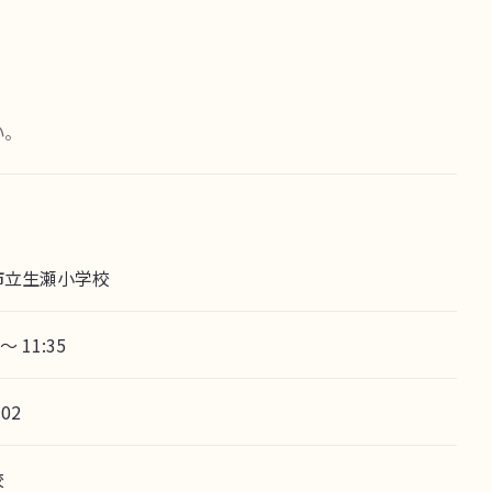
。
市立生瀬小学校
 〜 11:35
102
校