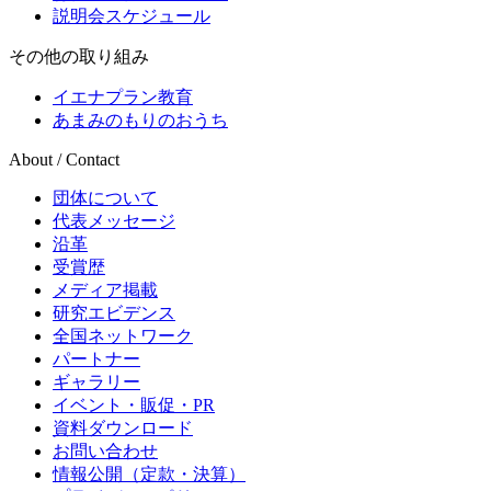
説明会スケジュール
その他の取り組み
イエナプラン教育
あまみのもりのおうち
About / Contact
団体について
代表メッセージ
沿革
受賞歴
メディア掲載
研究エビデンス
全国ネットワーク
パートナー
ギャラリー
イベント・販促・PR
資料ダウンロード
お問い合わせ
情報公開（定款・決算）