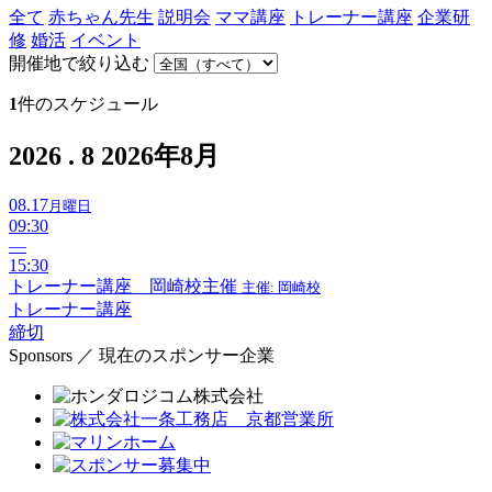
全て
赤ちゃん先生
説明会
ママ講座
トレーナー講座
企業研
修
婚活
イベント
開催地で絞り込む
1
件のスケジュール
2026 . 8
2026年8月
08.17
月曜日
09:30
—
15:30
トレーナー講座 岡崎校主催
主催: 岡崎校
トレーナー講座
締切
Sponsors ／ 現在のスポンサー企業