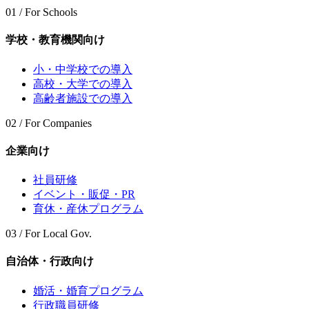
01 / For Schools
学校・教育機関向け
小・中学校での導入
高校・大学での導入
高齢者施設での導入
02 / For Companies
企業向け
社員研修
イベント・販促・PR
育休・産休プログラム
03 / For Local Gov.
自治体・行政向け
婚活・婚育プログラム
行政職員研修